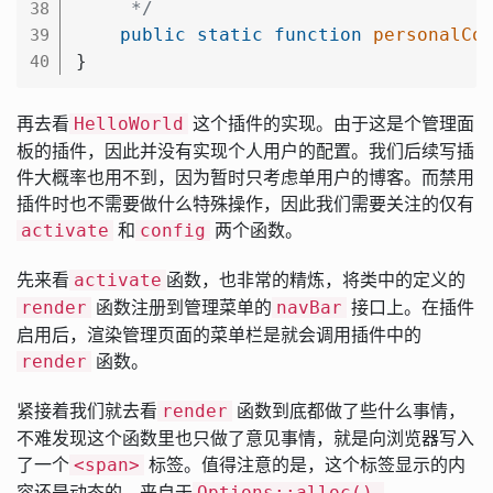
     */
38
public
static
function
personalCo
39
}
40
再去看
这个插件的实现。由于这是个管理面
HelloWorld
板的插件，因此并没有实现个人用户的配置。我们后续写插
件大概率也用不到，因为暂时只考虑单用户的博客。而禁用
插件时也不需要做什么特殊操作，因此我们需要关注的仅有
和
两个函数。
activate
config
先来看
函数，也非常的精炼，将类中的定义的
activate
函数注册到管理菜单的
接口上。在插件
render
navBar
启用后，渲染管理页面的菜单栏是就会调用插件中的
函数。
render
紧接着我们就去看
函数到底都做了些什么事情，
render
不难发现这个函数里也只做了意见事情，就是向浏览器写入
了一个
标签。值得注意的是，这个标签显示的内
<span>
容还是动态的，来自于
Options::alloc()-