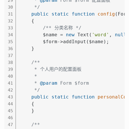
     * 
@param
 Form $form 配置面板

29
     */
30
public
static
function
config
(For
31
{

32
/** 分类名称 */
33
        $name = 
new
 Text(
'word'
, 
null
34
        $form->addInput($name);

35
    }

36
37
/**

38
     * 个人用户的配置面板

39
     *

40
     * 
@param
 Form $form

41
     */
42
public
static
function
personalCo
43
{

44
    }

45
46
/**

47