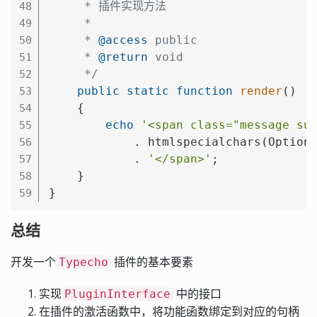
     * 插件实现方法

48
     *

49
     * 
@access
 public

50
     * 
@return
 void

51
     */
52
public
static
function
render
()
53
{

54
echo
'<span class="message su
55
            . htmlspecialchars(Option
56
            . 
'</span>'
;

57
    }

58
}
59
总结
开发一个
插件的基本要素
Typecho
实现
中的接口
PluginInterface
在插件的激活函数中，将功能函数绑定到对应的句柄