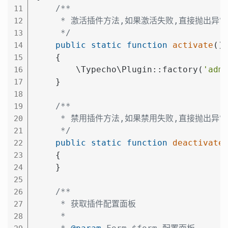
/**

11
     * 激活插件方法,如果激活失败,直接抛出异常

12
     */
13
public
static
function
activate
()
14
{

15
        \Typecho\Plugin::factory(
'adm
16
    }

17
18
/**

19
     * 禁用插件方法,如果禁用失败,直接抛出异常

20
     */
21
public
static
function
deactivate
22
{

23
    }

24
25
/**

26
     * 获取插件配置面板

27
     *

28