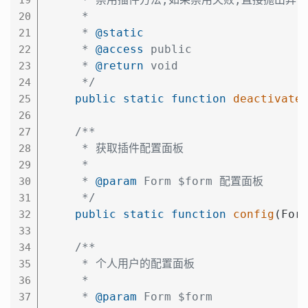
     *

20
     * 
@static
21
     * 
@access
 public

22
     * 
@return
 void

23
     */
24
public
static
function
deactivate
25
26
/**

27
     * 获取插件配置面板

28
     *

29
     * 
@param
 Form $form 配置面板

30
     */
31
public
static
function
config
(For
32
33
/**

34
     * 个人用户的配置面板

35
     *

36
     * 
@param
 Form $form

37