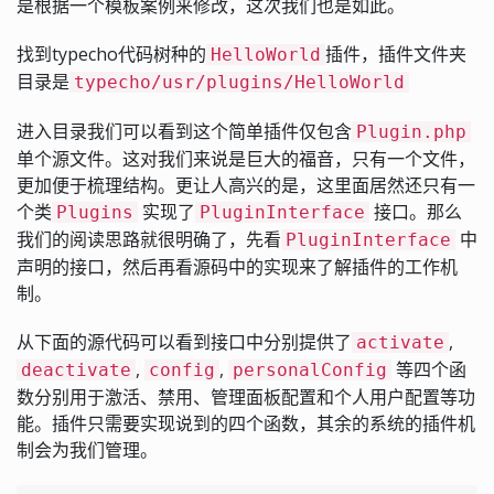
是根据一个模板案例来修改，这次我们也是如此。
找到typecho代码树种的
插件，插件文件夹
HelloWorld
目录是
typecho/usr/plugins/HelloWorld
进入目录我们可以看到这个简单插件仅包含
Plugin.php
单个源文件。这对我们来说是巨大的福音，只有一个文件，
更加便于梳理结构。更让人高兴的是，这里面居然还只有一
个类
实现了
接口。那么
Plugins
PluginInterface
我们的阅读思路就很明确了，先看
中
PluginInterface
声明的接口，然后再看源码中的实现来了解插件的工作机
制。
从下面的源代码可以看到接口中分别提供了
,
activate
,
,
等四个函
deactivate
config
personalConfig
数分别用于激活、禁用、管理面板配置和个人用户配置等功
能。插件只需要实现说到的四个函数，其余的系统的插件机
制会为我们管理。