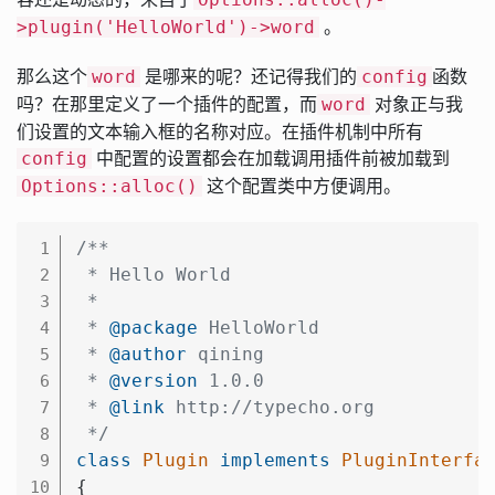
。
>plugin('HelloWorld')->word
那么这个
是哪来的呢？还记得我们的
函数
word
config
吗？在那里定义了一个插件的配置，而
对象正与我
word
们设置的文本输入框的名称对应。在插件机制中所有
中配置的设置都会在加载调用插件前被加载到
config
这个配置类中方便调用。
Options::alloc()
/**

1
 * Hello World

2
 *

3
 * 
@package
 HelloWorld

4
 * 
@author
 qining

5
 * 
@version
 1.0.0

6
 * 
@link
 http://typecho.org

7
 */
8
class
Plugin
implements
PluginInterfa
9
{

10