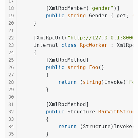
17
        [XmlRpcMember(
"gender"
)]

18
public
string
 Gender { get; 
s
19
    }

20
21
    [XmlRpcUrl(
"http://127.0.0.1:8000
22
    internal 
class
RpcWorker
 :
 XmlRpcC
23
    {

24
        [XmlRpcMethod]

25
public
string
Foo
()
26
{

27
return
 (
string
)Invoke(
"Fo
28
        }

29
30
        [XmlRpcMethod]

31
public
 Structure 
BarWithStruc
32
{

33
return
 (Structure)Invoke(
34
        }

35