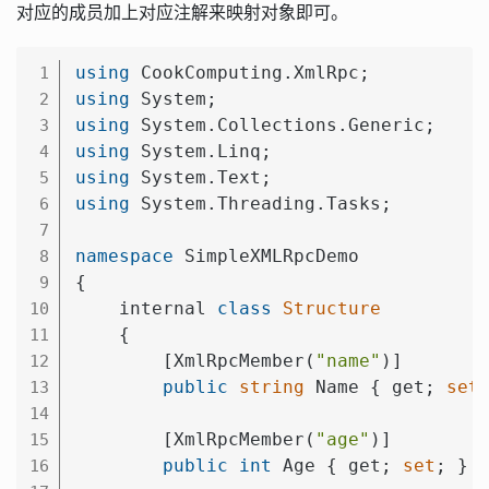
对应的成员加上对应注解来映射对象即可。
using
1
using
2
using
3
using
4
using
5
using
 System.Threading.Tasks;

6
7
namespace
 SimpleXMLRpcDemo

8
{

9
    internal 
class
Structure
10
    {
11
        [XmlRpcMember(
"name"
)]

12
public
string
 Name { get; 
set
;
13
14
        [XmlRpcMember(
"age"
)]

15
public
int
 Age { get; 
set
; }

16