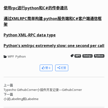
使用rpc进行python和C#的传参通讯
通过XMLRPC简单构建 python服务端和C#客户端通信框
架
Python XML-RPC
data type
Python's xmlrpc extremely slow: one second per call
WPF
Python
WPF
Xmlrpc
Python
赞 0
打赏
上一篇
Typecho GithubCorner小插件开发记录—GithubCorner
下一篇
小试LabelImg和Labelme