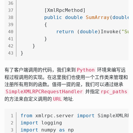
36
        [XmlRpcMethod]

37
public
double
SumArray
(
double
38
{

39
return
 (
double
)Invoke(
"Su
40
        }

41
    }

42
43
有了客户端调用的代码，我们来到
环境来编写远
Python
程过程调用的实现。在这里我们也使用一个工作类来管理和
注册所有用到的函数。值得一提的是，我们可以通过继承
并指定
SimpleXMLRPCRequestHandler
rpc_paths
的方法来自定义调用的
地址.
URL
from
 xmlrpc.server 
import
1
import
2
import
 numpy 
as
 np

3