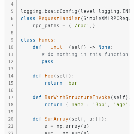
4
5
class
RequestHandler
(SimpleXMLRPCRequ
6
    rpc_paths = (
'/rpc'
,)

7
8
class
Funcs
:
9
def
__init__
(self)
 -> 
None
:
10
# do nothing in this function
11
pass
12
13
def
Foo
(self)
:
14
return
'bar'
15
16
def
BarWithStructureInvoke
(self)
:
17
return
 {
'name'
: 
'Bob'
, 
'age'
:
18
19
def
SumArray
(self, a:[])
:
20
        a = np.array(a)

21
        sum = np.sum(a)

22