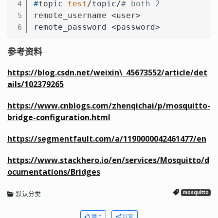
#
topic 
test
/topic/
# both 2
4
remote_username <user>

5
remote_password <password>
6
参考资料
https://blog.csdn.net/weixin\_45673552/article/det
ails/102379265
https://www.cnblogs.com/zhenqichai/p/mosquitto-
bridge-configuration.html
https://segmentfault.com/a/1190000042461477/en
https://www.stackhero.io/en/services/Mosquitto/d
ocumentations/Bridges
默认分类
mosquitto
赞 0
打赏