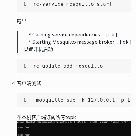
rc-service mosquitto start
1
输出
* Caching service dependencies ... [ ok ]
* Starting Mosquitto message broker ... [ ok ]
设置开机启动
rc-update add mosquitto
1
客户端测试
 mosquitto_sub -h 127.0.0.1 -p 18
1
在本机客户端订阅所有topic