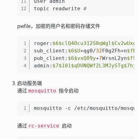
user admin

11
topic readwrite 
#
12
pwfile，加密的用户名和密码存储文件
roger:
$6
$clQ4Ocu312S0qWgl
$Cv2wUxg
1
sub_client:
$6
$U
+qg0/
32
F0g2Fh+n
$fB
2
pub_client:
$6
$vxQ89y
+
7
WrsnL2yn
$fS
3
admin:
$7
$101
$qDUNQWf2L3MJySTg
$7hj
4
启动服务端
通过
指令启动
mosquitto
mosquitto -c /etc/mosquitto/mosqu
1
通过
启动
rc-service