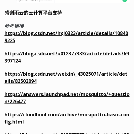
感谢雨云的云计算平台支持
参考链接
https://blog.csdn.net/hxj0323/article/details/10840
9225
https://blog.csdn.net/u012377333/article/details/69
397124
https://blog.csdn.net/weixin\_43025071/article/det
ails/82502094
https://answers.launchpad.net/mosquitto/+questio
n/226477
https://cloudbool.com/archive/mosquitto-basic-con
fig.html