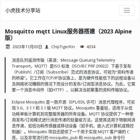
小虎技术分享站
Mosquitto mqtt Linux服务器搭建（2023 Alpine
版）
2023年11月03日
ChipTigerKin
4334
消息队列遥测传输（英语：Message Queuing Telemetry
Transport，MQTT）是ISO 标准（ISO/IEC PRF 20922）下基于发布
（Publish）/订阅（Subscribe）范式的消息协议，可视为“资料传递
的桥梁”。它工作在TCP/IP协议族上，是为硬件性能低下的远程设备以
及网络状况糟糕的情况下而设计的发布/订阅型消息协议。为此，它需
要一个消息中间件（如HTTP），以解决当前繁重的资料传输协议。
Eclipse Mosquitto 是一款开源（EPL/EDL 许可）消息代理程序，可实
现 5.0、3.1.1 和 3.1 版 MQTT 协议。Mosquitto 重量轻，适用于从低
功耗单板计算机到完整服务器的所有设备。MQTT 协议提供了一种使
用发布/订阅模式进行消息传递的轻量级方法。这使其适用于物联网消
息传递，如低功耗传感器或移动设备（如手机、嵌入式计算机或微控
制器）。Mosquitto 项目还提供了一个用于实现 MQTT 客户端的 C
库，以及非常流行的 mosquitto_pub 和 mosquitto_sub 命令行