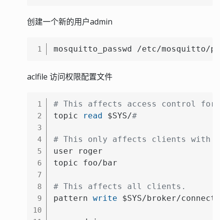
创建一个新的用户admin
mosquitto_passwd /etc/mosquitto/p
1
aclfile 访问权限配置文件
# This affects access control for
1
topic 
read
 $SYS/
#
2
3
# This only affects clients with 
4
user roger

5
topic foo/bar

6
7
# This affects all clients.
8
pattern 
write
 $SYS/broker/connect
9
10