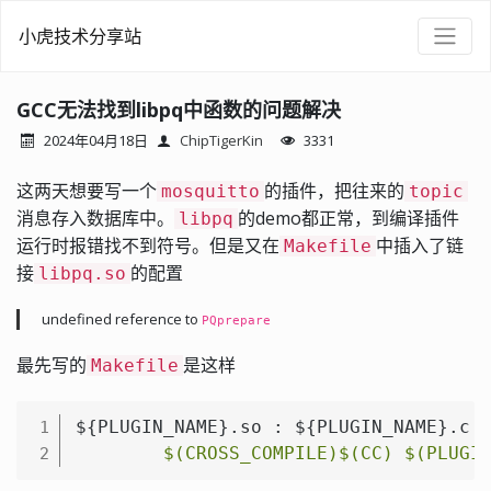
小虎技术分享站
GCC无法找到libpq中函数的问题解决
2024年04月18日
ChipTigerKin
3331
这两天想要写一个
的插件，把往来的
mosquitto
topic
消息存入数据库中。
的demo都正常，到编译插件
libpq
运行时报错找不到符号。但是又在
中插入了链
Makefile
接
的配置
libpq.so
undefined reference to
PQprepare
最先写的
是这样
Makefile
${PLUGIN_NAME}.so : ${PLUGIN_NAME}.c

1
$(CROSS_COMPILE)
$(CC)
$(PLUGI
2