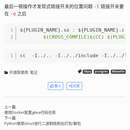
最后一顿操作才发现式链接开关的位置问题
链接开关要
-l
在
之后
-o
${PLUGIN_NAME}.so : ${PLUGIN_NAME}.c

1
$(CROSS_COMPILE)
$(CC)
$(PLUGI
2
cc  -I../.. -I../../include -I../../l
1
开源库使用
笔记
libpq
postgres
Makefile
赞 0
打赏
上一篇
使用Docker配置gitea代码仓库
下一篇
Python使用struct进行二进制结构化打包/解包