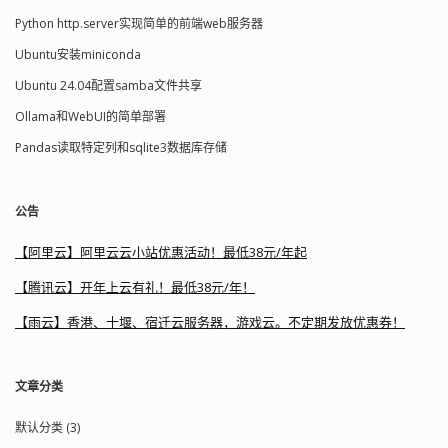
Python http.server实现简单的前端web服务器
Ubuntu安装miniconda
Ubuntu 24.04配置samba文件共享
Ollama和WebUI的简单部署
Pandas读取特定列和sqlite3数据库存储
公告
【阿里云】阿里云云小站优惠活动！最低38元/年起
【腾讯云】开年上云有礼！最低38元/年！
【雨云】香港、十堰、宿迁云服务器，游戏云。不定期发放优惠券！
文章分类
默认分类 (3)