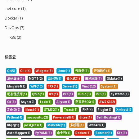
.net core (1)
Docker (1)
DevOps (7)
K3s (2)
标签云
Qt(5)
C++(4)
Widgets(3)
Linux(1)
云服务(1)
开源软件(1)
源码编译(1)
MQTT(2)
云计算(1)
嵌入式(1)
编译原理(1)
QMake(1)
MingW64(1)
WPF(12)
TCP(1)
Server(1)
Win32(2)
System(1)
动态链接库(1)
QtRo(1)
IPC(1)
RPC(1)
minio(3)
VPS(1)
systemd(1)
C#(3)
Async(2)
Task(1)
Aliyun(1)
阿里云ECS(1)
AWS S3(2)
ZYNQ(2)
libusb(1)
STM32(1)
Toast(1)
PHP(4)
Plugin(1)
Xmlrpc(1)
Python(4)
mosquitto(2)
Powershell(1)
Gitea(1)
Self-Hosting(1)
libpq(1)
postgres(1)
Makefile(1)
多线程(1)
WebAPI(1)
AutoMapper(1)
PyYAML(1)
命令行(1)
Docker(1)
Rancher(1)
K8s(1)