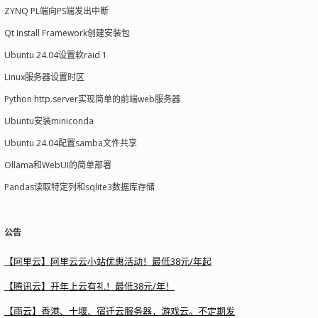
ZYNQ PL端向PS端发出中断
Qt Install Framework创建安装包
Ubuntu 24.04设置软raid 1
Linux服务器设置时区
Python http.server实现简单的前端web服务器
Ubuntu安装miniconda
Ubuntu 24.04配置samba文件共享
Ollama和WebUI的简单部署
Pandas读取特定列和sqlite3数据库存储
公告
【阿里云】阿里云云小站优惠活动！最低38元/年起
【腾讯云】开年上云有礼！最低38元/年！
【雨云】香港、十堰、宿迁云服务器，游戏云。不定期发