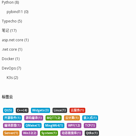
Python (8)
pybind11 (0)
Typecho (5)
笔记 (17)
asp.net core (1)
.net core (1)
Docker (1)
DevOps (7)
K3s (2)
标签云
Qt(5)
C++(4)
Widgets(3)
Linux(1)
云服务(1)
开源软件(1)
源码编译(1)
MQTT(2)
云计算(1)
嵌入式(1)
编译原理(1)
QMake(1)
MingW64(1)
WPF(12)
TCP(1)
Server(1)
Win32(2)
System(1)
动态链接库(1)
QtRo(1)