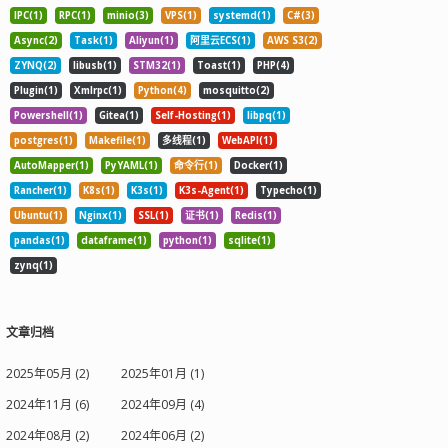
IPC(1)
RPC(1)
minio(3)
VPS(1)
systemd(1)
C#(3)
Async(2)
Task(1)
Aliyun(1)
阿里云ECS(1)
AWS S3(2)
ZYNQ(2)
libusb(1)
STM32(1)
Toast(1)
PHP(4)
Plugin(1)
Xmlrpc(1)
Python(4)
mosquitto(2)
Powershell(1)
Gitea(1)
Self-Hosting(1)
libpq(1)
postgres(1)
Makefile(1)
多线程(1)
WebAPI(1)
AutoMapper(1)
PyYAML(1)
命令行(1)
Docker(1)
Rancher(1)
K8s(1)
K3s(1)
K3s-Agent(1)
Typecho(1)
Ubuntu(1)
Nginx(1)
SSL(1)
证书(1)
Redis(1)
pandas(1)
dataframe(1)
python(1)
sqlite(1)
zynq(1)
文章归档
2025年05月 (2)
2025年01月 (1)
2024年11月 (6)
2024年09月 (4)
2024年08月 (2)
2024年06月 (2)