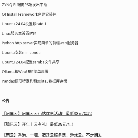
ZYNQ PL端向PS端发出中断
Qt Install Framework创建安装包
Ubuntu 24.04设置软raid 1
Linux服务器设置时区
Python http.server实现简单的前端web服务器
Ubuntu安装miniconda
Ubuntu 24.04配置samba文件共享
Ollama和WebUI的简单部署
Pandas读取特定列和sqlite3数据库存储
公告
【阿里云】阿里云云小站优惠活动！最低38元/年起
【腾讯云】开年上云有礼！最低38元/年！
【雨云】香港、十堰、宿迁云服务器，游戏云。不定期发