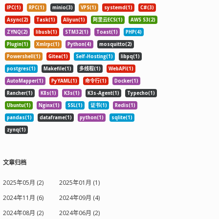
IPC(1)
RPC(1)
minio(3)
VPS(1)
systemd(1)
C#(3)
Async(2)
Task(1)
Aliyun(1)
阿里云ECS(1)
AWS S3(2)
ZYNQ(2)
libusb(1)
STM32(1)
Toast(1)
PHP(4)
Plugin(1)
Xmlrpc(1)
Python(4)
mosquitto(2)
Powershell(1)
Gitea(1)
Self-Hosting(1)
libpq(1)
postgres(1)
Makefile(1)
多线程(1)
WebAPI(1)
AutoMapper(1)
PyYAML(1)
命令行(1)
Docker(1)
Rancher(1)
K8s(1)
K3s(1)
K3s-Agent(1)
Typecho(1)
Ubuntu(1)
Nginx(1)
SSL(1)
证书(1)
Redis(1)
pandas(1)
dataframe(1)
python(1)
sqlite(1)
zynq(1)
文章归档
2025年05月 (2)
2025年01月 (1)
2024年11月 (6)
2024年09月 (4)
2024年08月 (2)
2024年06月 (2)