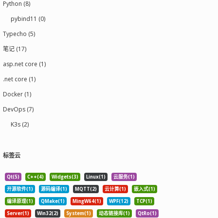
Python (8)
pybind11 (0)
Typecho (5)
笔记 (17)
asp.net core (1)
.net core (1)
Docker (1)
DevOps (7)
K3s (2)
标签云
Qt(5)
C++(4)
Widgets(3)
Linux(1)
云服务(1)
开源软件(1)
源码编译(1)
MQTT(2)
云计算(1)
嵌入式(1)
编译原理(1)
QMake(1)
MingW64(1)
WPF(12)
TCP(1)
Server(1)
Win32(2)
System(1)
动态链接库(1)
QtRo(1)