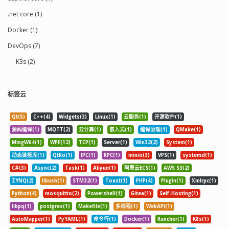
.net core (1)
Docker (1)
DevOps (7)
K3s (2)
标签云
Qt(5)
C++(4)
Widgets(3)
Linux(1)
云服务(1)
开源软件(1)
源码编译(1)
MQTT(2)
云计算(1)
嵌入式(1)
编译原理(1)
QMake(1)
MingW64(1)
WPF(12)
TCP(1)
Server(1)
Win32(2)
System(1)
动态链接库(1)
QtRo(1)
IPC(1)
RPC(1)
minio(3)
VPS(1)
systemd(1)
C#(3)
Async(2)
Task(1)
Aliyun(1)
阿里云ECS(1)
AWS S3(2)
ZYNQ(2)
libusb(1)
STM32(1)
Toast(1)
PHP(4)
Plugin(1)
Xmlrpc(1)
Python(4)
mosquitto(2)
Powershell(1)
Gitea(1)
Self-Hosting(1)
libpq(1)
postgres(1)
Makefile(1)
多线程(1)
WebAPI(1)
AutoMapper(1)
PyYAML(1)
命令行(1)
Docker(1)
Rancher(1)
K8s(1)