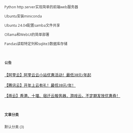
Python http.server实现简单的前端web服务器
Ubuntu安装miniconda
Ubuntu 24.04配置samba文件共享
Ollama和WebUI的简单部署
Pandas读取特定列和sqlite3数据库存储
公告
【阿里云】阿里云云小站优惠活动！最低38元/年起
【腾讯云】开年上云有礼！最低38元/年！
【雨云】香港、十堰、宿迁云服务器，游戏云。不定期发放优惠券！
文章分类
默认分类 (3)