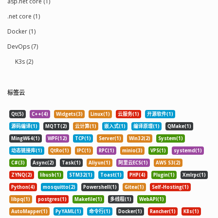
asp.net core (1)
.net core (1)
Docker (1)
DevOps (7)
K3s (2)
标签云
Qt(5)
C++(4)
Widgets(3)
Linux(1)
云服务(1)
开源软件(1)
源码编译(1)
MQTT(2)
云计算(1)
嵌入式(1)
编译原理(1)
QMake(1)
MingW64(1)
WPF(12)
TCP(1)
Server(1)
Win32(2)
System(1)
动态链接库(1)
QtRo(1)
IPC(1)
RPC(1)
minio(3)
VPS(1)
systemd(1)
C#(3)
Async(2)
Task(1)
Aliyun(1)
阿里云ECS(1)
AWS S3(2)
ZYNQ(2)
libusb(1)
STM32(1)
Toast(1)
PHP(4)
Plugin(1)
Xmlrpc(1)
Python(4)
mosquitto(2)
Powershell(1)
Gitea(1)
Self-Hosting(1)
libpq(1)
postgres(1)
Makefile(1)
多线程(1)
WebAPI(1)
AutoMapper(1)
PyYAML(1)
命令行(1)
Docker(1)
Rancher(1)
K8s(1)