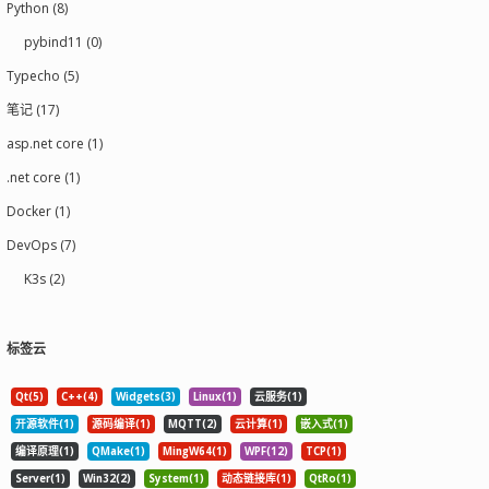
Python (8)
pybind11 (0)
Typecho (5)
笔记 (17)
asp.net core (1)
.net core (1)
Docker (1)
DevOps (7)
K3s (2)
标签云
Qt(5)
C++(4)
Widgets(3)
Linux(1)
云服务(1)
开源软件(1)
源码编译(1)
MQTT(2)
云计算(1)
嵌入式(1)
编译原理(1)
QMake(1)
MingW64(1)
WPF(12)
TCP(1)
Server(1)
Win32(2)
System(1)
动态链接库(1)
QtRo(1)