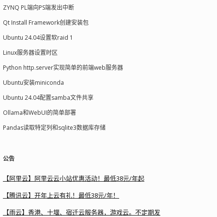
ZYNQ PL端向PS端发出中断
Qt Install Framework创建安装包
Ubuntu 24.04设置软raid 1
Linux服务器设置时区
Python http.server实现简单的前端web服务器
Ubuntu安装miniconda
Ubuntu 24.04配置samba文件共享
Ollama和WebUI的简单部署
Pandas读取特定列和sqlite3数据库存储
公告
【阿里云】阿里云云小站优惠活动！最低38元/年起
【腾讯云】开年上云有礼！最低38元/年！
【雨云】香港、十堰、宿迁云服务器，游戏云。不定期发