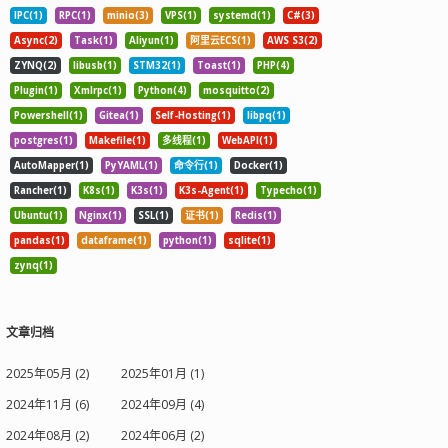
IPC(1)
RPC(1)
minio(3)
VPS(1)
systemd(1)
C#(3)
Async(2)
Task(1)
Aliyun(1)
阿里云ECS(1)
AWS S3(2)
ZYNQ(2)
libusb(1)
STM32(1)
Toast(1)
PHP(4)
Plugin(1)
Xmlrpc(1)
Python(4)
mosquitto(2)
Powershell(1)
Gitea(1)
Self-Hosting(1)
libpq(1)
postgres(1)
Makefile(1)
多线程(1)
WebAPI(1)
AutoMapper(1)
PyYAML(1)
命令行(1)
Docker(1)
Rancher(1)
K8s(1)
K3s(1)
K3s-Agent(1)
Typecho(1)
Ubuntu(1)
Nginx(1)
SSL(1)
证书(1)
Redis(1)
pandas(1)
dataframe(1)
python(1)
sqlite(1)
zynq(1)
文章归档
2025年05月 (2)
2025年01月 (1)
2024年11月 (6)
2024年09月 (4)
2024年08月 (2)
2024年06月 (2)