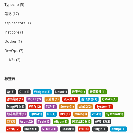
Typecho (5)
笔记 (17)
asp.net core (1)
.net core (1)
Docker (1)
DevOps (7)
K3s (2)
标签云
Qt(5)
C++(4)
Widgets(3)
Linux(1)
云服务(1)
开源软件(1)
源码编译(1)
MQTT(2)
云计算(1)
嵌入式(1)
编译原理(1)
QMake(1)
MingW64(1)
WPF(12)
TCP(1)
Server(1)
Win32(2)
System(1)
动态链接库(1)
QtRo(1)
IPC(1)
RPC(1)
minio(3)
VPS(1)
systemd(1)
C#(3)
Async(2)
Task(1)
Aliyun(1)
阿里云ECS(1)
AWS S3(2)
ZYNQ(2)
libusb(1)
STM32(1)
Toast(1)
PHP(4)
Plugin(1)
Xmlrpc(1)