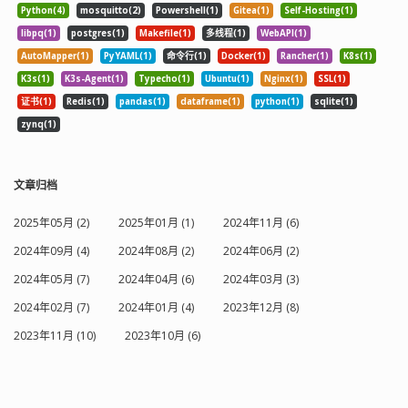
Python(4)
mosquitto(2)
Powershell(1)
Gitea(1)
Self-Hosting(1)
libpq(1)
postgres(1)
Makefile(1)
多线程(1)
WebAPI(1)
AutoMapper(1)
PyYAML(1)
命令行(1)
Docker(1)
Rancher(1)
K8s(1)
K3s(1)
K3s-Agent(1)
Typecho(1)
Ubuntu(1)
Nginx(1)
SSL(1)
证书(1)
Redis(1)
pandas(1)
dataframe(1)
python(1)
sqlite(1)
zynq(1)
文章归档
2025年05月 (2)
2025年01月 (1)
2024年11月 (6)
2024年09月 (4)
2024年08月 (2)
2024年06月 (2)
2024年05月 (7)
2024年04月 (6)
2024年03月 (3)
2024年02月 (7)
2024年01月 (4)
2023年12月 (8)
2023年11月 (10)
2023年10月 (6)