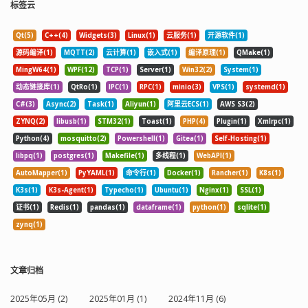
标签云
Qt(5)
C++(4)
Widgets(3)
Linux(1)
云服务(1)
开源软件(1)
源码编译(1)
MQTT(2)
云计算(1)
嵌入式(1)
编译原理(1)
QMake(1)
MingW64(1)
WPF(12)
TCP(1)
Server(1)
Win32(2)
System(1)
动态链接库(1)
QtRo(1)
IPC(1)
RPC(1)
minio(3)
VPS(1)
systemd(1)
C#(3)
Async(2)
Task(1)
Aliyun(1)
阿里云ECS(1)
AWS S3(2)
ZYNQ(2)
libusb(1)
STM32(1)
Toast(1)
PHP(4)
Plugin(1)
Xmlrpc(1)
Python(4)
mosquitto(2)
Powershell(1)
Gitea(1)
Self-Hosting(1)
libpq(1)
postgres(1)
Makefile(1)
多线程(1)
WebAPI(1)
AutoMapper(1)
PyYAML(1)
命令行(1)
Docker(1)
Rancher(1)
K8s(1)
K3s(1)
K3s-Agent(1)
Typecho(1)
Ubuntu(1)
Nginx(1)
SSL(1)
证书(1)
Redis(1)
pandas(1)
dataframe(1)
python(1)
sqlite(1)
zynq(1)
文章归档
2025年05月 (2)
2025年01月 (1)
2024年11月 (6)