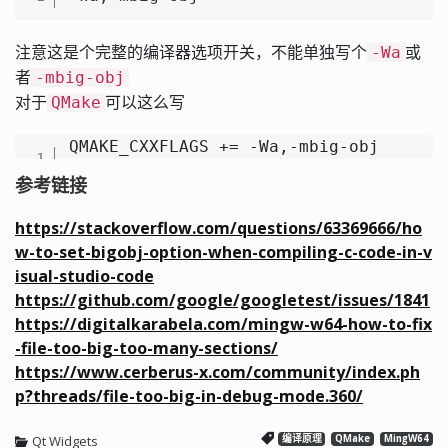
注意这是个完整的编译器选项开关，不能单独写个
或
-Wa
者
-mbig-obj
对于
可以这么写
QMake
QMAKE_CXXFLAGS += -Wa,-mbig-obj
1
参考链接
https://stackoverflow.com/questions/63369666/ho
w-to-set-bigobj-option-when-compiling-c-code-in-v
isual-studio-code
https://github.com/google/googletest/issues/1841
https://digitalkarabela.com/mingw-w64-how-to-fix
-file-too-big-too-many-sections/
https://www.cerberus-x.com/community/index.ph
p?threads/file-too-big-in-debug-mode.360/
Qt Widgets
编译原理
QMake
MingW64