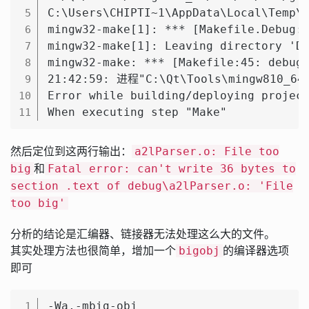
C:\Users\CHIPTI~1\AppData\Local\Temp\c
5
mingw32-make[1]: *** [Makefile.Debug:1
6
mingw32-make[1]: Leaving directory 'D:
7
mingw32-make: *** [Makefile:45: debug]
8
21:42:59: 进程"C:\Qt\Tools\mingw810_6
9
Error while building/deploying project
10
When executing step "Make"
11
然后定位到这两行输出：
a2lParser.o: File too
和
big
Fatal error: can't write 36 bytes to
section .text of debug\a2lParser.o: 'File
too big'
分析的结论是汇编器、链接器无法处理这么大的文件。
其实处理方法也很简单，增加一个
的编译器选项
bigobj
即可
-Wa,-mbig-obj
1